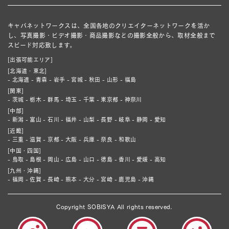
キャパネットワークスは、全国各地のクリエイターネットワークを活か
し、写真撮影・ビデオ撮影・商品撮影などの撮影全般から、取材全般まで
スピード対応致します。
[出張可能エリア]
[北海道・東北]
- 北海道 - 青森 - 岩手 - 宮城 - 秋田 - 山形 - 福島
[関東]
- 茨城 - 栃木 - 群馬 - 埼玉 - 千葉 - 東京都 - 神奈川
[中部]
- 新潟 - 富山 - 石川 - 福井 - 山梨 - 長野 - 岐阜 - 静岡 - 愛知
[近畿]
- 三重 - 滋賀 - 京都 - 大阪 - 兵庫 - 奈良 - 和歌山
[中国・四国]
- 鳥取 - 島根 - 岡山 - 広島 - 山口 - 徳島 - 香川 - 愛媛 - 高知
[九州・沖縄]
- 福岡 - 佐賀 - 長崎 - 熊本 - 大分 - 宮崎 - 鹿児島 - 沖縄
Copyright SOBISYA All rights reserved.